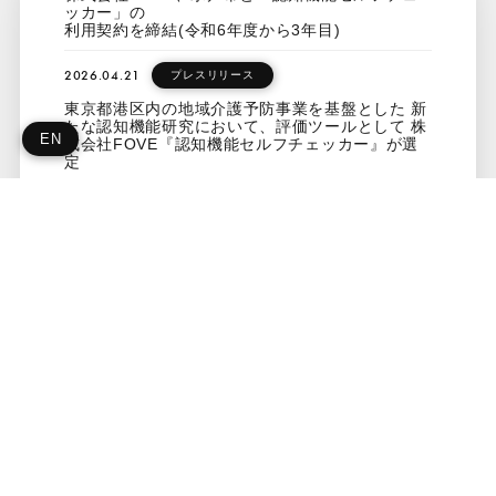
ッカー」の
利用契約を締結(令和6年度から3年目)
2026.04.21
プレスリリース
東京都港区内の地域介護予防事業を基盤とした 新
たな認知機能研究において、評価ツールとして 株
EN
式会社FOVE『認知機能セルフチェッカー』が選
定
2026.03.27
プレスリリース
株式会社FOVE、朝日生命の 「みんなのあんしん
100年プロジェクト」に参画 「認知機能セルフ
チェッカー」の提供を通じて、 認知症のエコシス
テムを運営
MORE