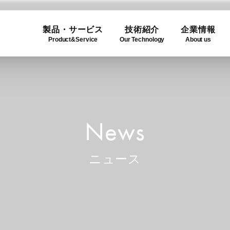
製品・サービス
技術紹介
企業情報
Product&Service
Our Technology
About us
ogy
e
Product Lineup
Use C
Compa
ュー
製品一覧
利用事
企業概
News
ニュース