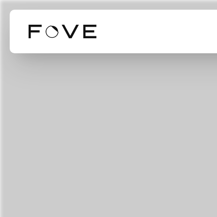
Our Business
Our Technol
Mission Valu
事業紹介
技術紹介
ミッション・バリ