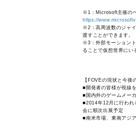
※1：Microsoft
https://www.microsoft
※2：高周波数のジャイ
渡すことができます。
※3：外部モーション
ることで仮想世界にい
【FOVEの現状と今後
■開発者の皆様が視線を
■国内外のゲームメー
■2014年12月に行われる
会に順次出展予定
■南米市場、東南アジ