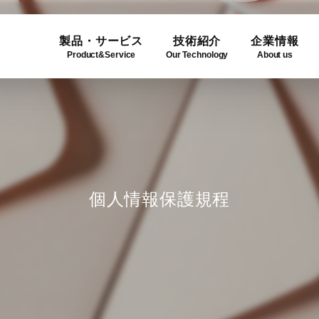
製品・サービス
技術紹介
企業情報
Product&Service
Our Technology
About us
ogy
e
Product Lineup
Use C
Compa
ュー
製品一覧
利用事
企業概
個人情報保護規程