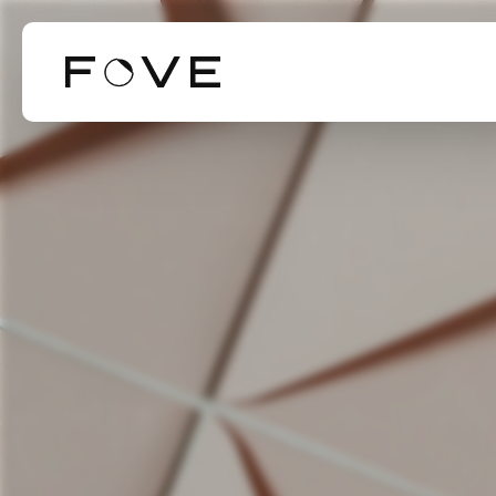
Our Business
Our Technol
Mission Valu
事業紹介
技術紹介
ミッション・バリ