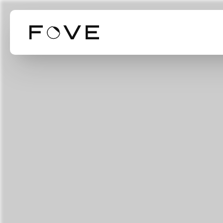
Our Business
Our Technol
Mission Valu
事業紹介
技術紹介
ミッション・バリ