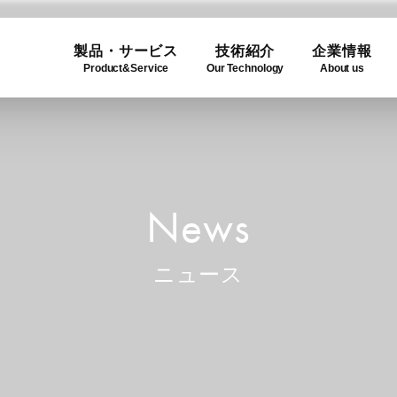
製品・サービス
技術紹介
企業情報
Product&Service
Our Technology
About us
ogy
e
Product Lineup
Use C
Compa
ュー
製品一覧
利用事
企業概
News
ニュース