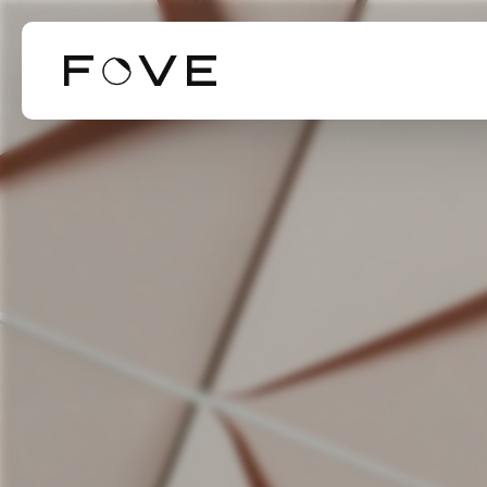
Our Business
Our Technol
Mission Valu
事業紹介
技術紹介
ミッション・バリ