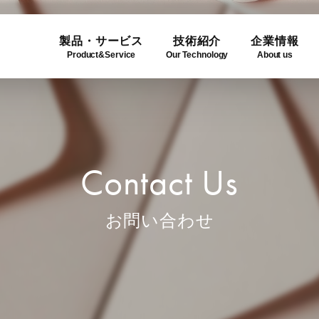
製品・サービス
技術紹介
企業情報
Product&Service
Our Technology
About us
ogy
e
Product Lineup
Use C
Compa
ュー
製品一覧
利用事
企業概
Contact Us
お問い合わせ