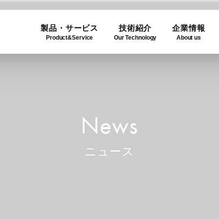
製品・サービス
技術紹介
企業情報
Product&Service
Our Technology
About us
ogy
e
Product Lineup
Use C
Compa
ュー
製品一覧
利用事
企業概
News
ニュース