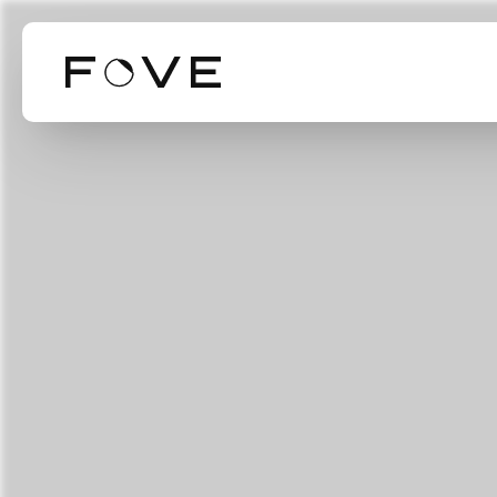
Our Business
Our Technol
Mission Valu
事業紹介
技術紹介
ミッション・バリ