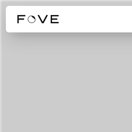
Our Business
Our Technol
Mission Valu
事業紹介
技術紹介
ミッション・バリ