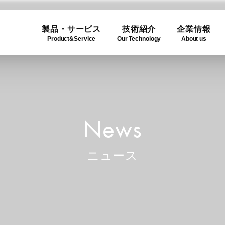
製品・サービス
技術紹介
企業情報
Product&Service
Our Technology
About us
ogy
e
Product Lineup
Use C
Compa
ュー
製品一覧
利用事
企業概
News
ニュース