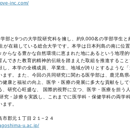
/fove-inc.com/
部と9つの大学院研究科を擁し、約9,000名の学部学生と約
の学生が在籍している総合大学です。本学は日本列島の南に位
々からなる豊かな自然環境に恵まれた地にあるという地理的
育んできた教育的精神的伝統を踏まえた取組を推進すること
献し、本学の全構成員、卒業生、地域が誇りとするような「
います。また、今回の共同研究に関わる医学部は、鹿児島県
の健康と福祉の向上、医学・医療の発展に多大な貢献をして
る、研究心旺盛な、 国際的視野に立つ、医学・医療を担う
・研究・診療を実践し、これまでに医学科・保健学科の両学科
います。
島市郡元１丁目２１−２４
agoshima-u.ac.jp/