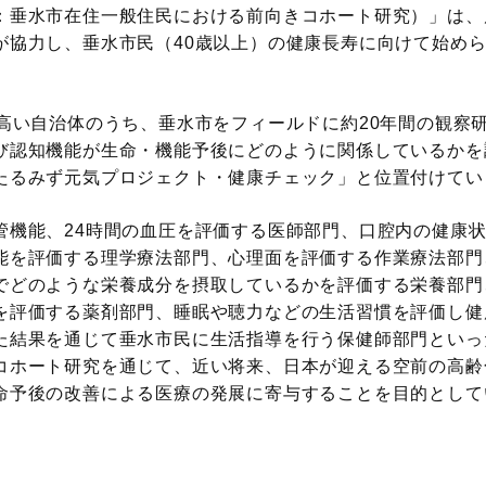
垂水市在住一般住民における前向きコホート研究）」は、
が協力し、垂水市民（40歳以上）の健康長寿に向けて始め
が高い自治体のうち、垂水市をフィールドに約20年間の観察
び認知機能が生命・機能予後にどのように関係しているかを
たるみず元気プロジェクト・健康チェック」と位置付けてい
管機能、24時間の血圧を評価する医師部門、口腔内の健康
能を評価する理学療法部門、心理面を評価する作業療法部門
でどのような栄養成分を摂取しているかを評価する栄養部門
を評価する薬剤部門、睡眠や聴力などの生活習慣を評価し健
た結果を通じて垂水市民に生活指導を行う保健師部門といっ
コホート研究を通じて、近い将来、日本が迎える空前の高齢
命予後の改善による医療の発展に寄与することを目的として