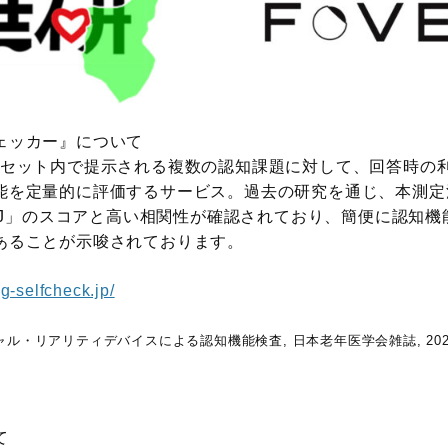
ェッカー』について
セット内で提示される複数の認知課題に対して、回答時の
能を定量的に評価するサービス。過去の研究を通じ、本測定
A-J」のスコアと高い相関性が確認されており、簡便に認知
あることが示唆されております。
og-selfcheck.jp/
・リアリティデバイスによる認知機能検査, 日本老年医学会雑誌, 2023, 60(
て