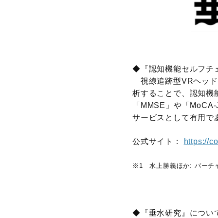
◆『認知機能セルフチ
視線追跡型VRヘッド
析することで、認知機
「MMSE」や「MoC
サービスとして有用で
公式サイト：
https://c
※1 水上勝義ほか: バーチャル
◆『垂水研究』につい