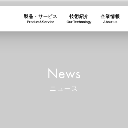
製品・サービス
技術紹介
企業情報
Product&Service
Our Technology
About us
ogy
e
Product Lineup
Use C
Compa
ュー
製品一覧
利用事
企業概
News
ニュース