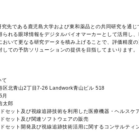
研究先である鹿児島大学および東和薬品との共同研究を通じて
得られる眼球情報をデジタルバイオマーカーとして活用し、M
において更なる研究データを積み上げることで、評価精度の
対しての予防ソリューションの提供を目指してまいります。
いて
山2丁目7-26 Landwork青山ビル 518
5月
信太郎
ドセット及び視線追跡技術を利用した医療機器・ヘルスケ
ト及び関連ソフトウェアの販売
開発及び視線追跡技術活用に関するコンサルティン