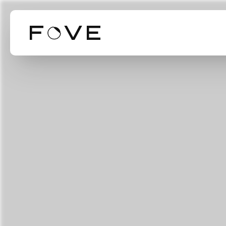
Our Business
Our Technol
Mission Valu
事業紹介
技術紹介
ミッション・バリ