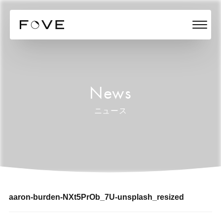
News
ニュース
aaron-burden-NXt5PrOb_7U-unsplash_resized