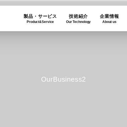
製品・サービス
技術紹介
企業情報
Product&Service
Our Technology
About us
ogy
e
Product Lineup
Use C
Compa
ュー
製品一覧
利用事
企業概
OurBusiness2