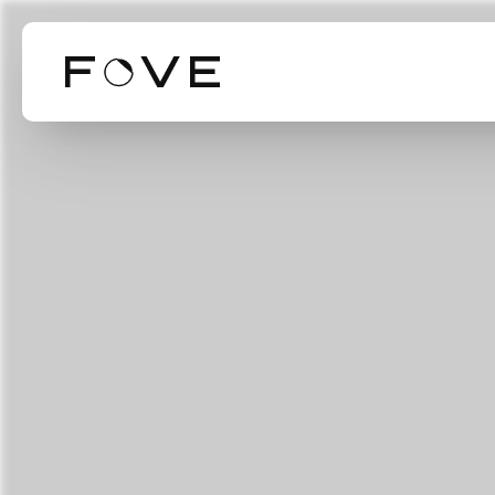
Our Business
Our Technol
Mission Valu
事業紹介
技術紹介
ミッション・バリ