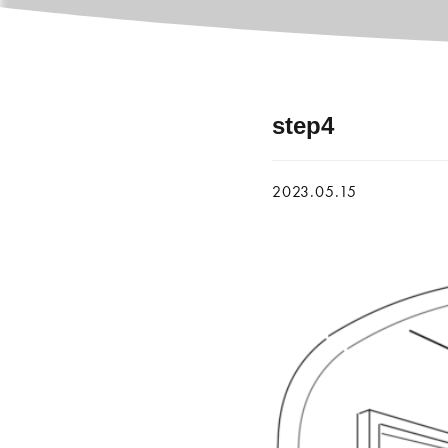
step4
2023.05.15