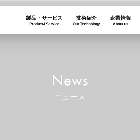
製品・サービス
技術紹介
企業情報
Product&Service
Our Technology
About us
ogy
e
Product Lineup
Use C
Compa
ュー
製品一覧
利用事
企業概
News
ニュース