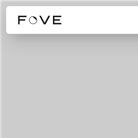
Our Business
Our Technol
Mission Valu
事業紹介
技術紹介
ミッション・バリ