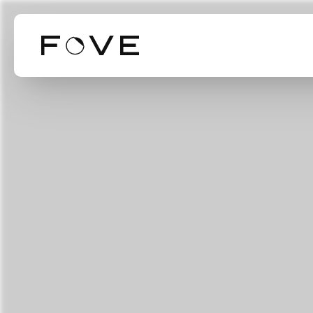
Our Business
Our Technol
Mission Valu
事業紹介
技術紹介
ミッション・バリ