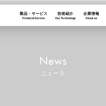
製品・サービス
技術紹介
企業情報
Product&Service
Our Technology
About us
ogy
e
Product Lineup
Use C
Compa
ュー
製品一覧
利用事
企業概
News
ニュース