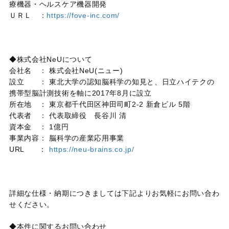
療機器・ヘルスケア機器開発
ＵＲＬ ：
https://fove-inc.com/
◆株式会社
NeU
について
会社名 ： 株式会社
NeU(
ニュー
)
設立 ： 東北大学の認知脳科学の知見と、日立ハイテクの
携帯型脳計測技術を軸に
2017
年
8
月に設立
所在地 ： 東京都千代田区神田司町
2-2
新倉ビル
5
階
代表者 ： 代表取締役 長谷川 清
資本金 ：
1
億円
事業内容： 脳科学の産業応用事業
URL ：
https://neu-brains.co.jp/
詳細な仕様・納期につきましては下記よりお気軽にお問い合わ
せください。
◆本件に関するお問い合わせ