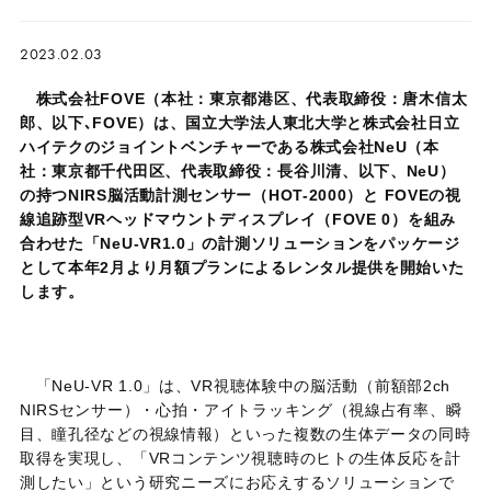
2023.02.03
株式会社FOVE（本社：東京都港区、代表取締役：唐木信太
郎、以下､FOVE）は、国立大学法人東北大学と株式会社日立
ハイテクのジョイントベンチャーである株式会社NeU（本
社：東京都千代田区、代表取締役：長谷川清、以下、NeU）
の持つNIRS脳活動計測センサー（HOT-2000）と FOVEの視
線追跡型VRヘッドマウントディスプレイ（FOVE 0）を組み
合わせた「NeU-VR1.0」の計測ソリューションをパッケージ
として本年2月より月額プランによるレンタル提供を開始いた
します。
「
NeU-VR 1.0
」は、
VR
視聴体験中の脳活動（前額部
2ch
NIRS
センサー）・心拍・アイトラッキング（視線占有率、瞬
目、瞳孔径などの視線情報）といった複数の生体データの同時
取得を実現し、「
VR
コンテンツ視聴時のヒトの生体反応を計
測したい」という研究ニーズにお応えするソリューションで