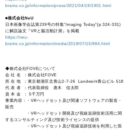
brains.co.jp/information/press/2021/04/19/1901.html
■株式会社
NeU
日本画像学会誌第
239
号の特集
“Imaging Today”(p.324-331)
に解説論文『
VR
と脳活動計測』を掲載
https://neu-
brains.co.jp/information/media/2019/07/15/984.html
◆株式会社
FOVE
について
会 社 名 ：株式会社
FOVE
所 在 地 ：東京都港区北青山
2-7-26 Landwork
青山ビル
518
代 表 者 ：代表取締役 唐木 信太郎
資 本 金 ：
5
千万円
事業内容：・
VR
ヘッドセット及び関連ソフトウェアの製造・
販売
・
VR
ヘッドセット開発及び視線追跡技術活用に関
するコンサルティング及び技術ライセンスの提供
・
VR
ヘッドセット及び視線追跡技術を利用した医