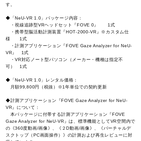
す。
◆「
NeU-VR 1.0
」パッケージ内容：
・視線追跡型
VR
ヘッドセット『
FOVE 0
』
1
式
・携帯型脳活動計測装置『HOT-2000-VR』※カスタム仕
様
1
式
・計測アプリケーション『
FOVE Gaze Analyzer for NeU-
VR
』
1
式
・
VR
対応ノート型パソコン（メーカー・機種は指定不
可）
1
式
◆「
NeU-VR 1.0
」レンタル価格：
月額
99,800
円（税抜）※1年単位での契約更新
◆計測アプリケーション『
FOVE Gaze Analyzer for NeU-
VR
』について：
本パッケージに付帯する計測アプリケーション『
FOVE
Gaze Analyzer for NeU-VR
』は、標準機能として
VR
空間内で
の《
360
度動画
/
画像》、《２
D
動画
/
画像》、《バーチャルデ
スクトップ（
PC
画面操作）》の計測および再生レビューに対