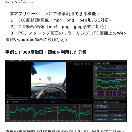
応しています。
本アプリケーションにて標準利用できる機能：
１）
360
度動画
/
画像（
mp4
、
png
、
jpeg
形式に対応）
２）２
D
動画
/
画像（
mp4
、
png
、
jpeg
形式に対応）
３）PCデスクトップ画面のミラーリング（
PC
画面上の
Web
操作や
youtube
動画の視聴など）
事例１）
360
度動画・画像を利用した分析
※
自動車運転時の360度映像の視聴を利用した際のアプリ画面