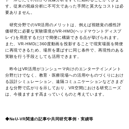
す。従来の視線分析に不可欠であった手間と莫大なコストは必
要ありません。
研究分野での
VR
活用のメリットは、例えば視聴覚の感性評
価研究に必要な実験環境が
VR-HMD(
ヘッドマウントディスプ
レイ
)
を用意するだけで簡便に構築できる点が挙げられます。
また、
VR-HMD
に
360
度動画を投影することで現実場面を簡便
に再現できるため、場所を選ばすに同じ条件で、再現性のある
実験を行う手段としても活用できます。
昨今は
VR
活用がコンシューマ向けのエンターテインメント
分野だけでなく、教育・医療現場への活用やものづくりにおけ
る設計シミュレーション、遠隔コミュニケーションなどさまざ
まな分野で広がりを示しており、
VR
空間における研究ニーズ
は、今後ますます高まっていくものと考えています。
◆NeU-VR
関連の記事や共同研究事例・実績等