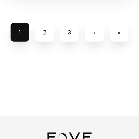
1
2
3
›
»