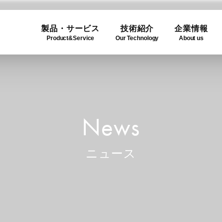
製品・サービス
技術紹介
企業情報
Product&Service
Our Technology
About us
ogy
e
Product Lineup
Use C
Compa
ュー
製品一覧
利用事
企業概
News
ニュース