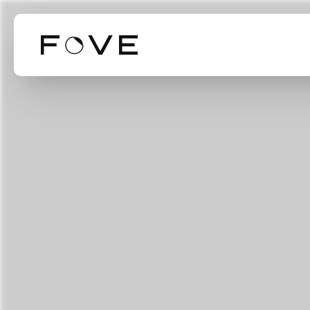
Our Business
Our Technol
Mission Valu
事業紹介
技術紹介
ミッション・バリ