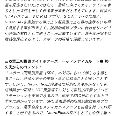
盪を見逃さないだけではなく、復帰に向けてガイドラインを参
考とした道筋を正しく作る事が重要だと考えています。現状の
H I Aシステム、S C R M アプリ、S C A T 5〜６に加え、
NueroFlexを実施する事により脳震盪による目の症状をいち早
く発見する事が出来ます。段階的復帰プランに合わせリハビリ
や評価の材料として使うことが出来ています。選手達が安全に
競技復帰出来るよう、スポーツの現場で活躍しています」
三菱重工相模原ダイナボアーズ ヘッドメディカル 下農 裕
久氏からのコメント：
「スポーツ関連脳振盪（SRC）の対応において難しさを感じ
ることは、評価が選手の主観・訴えに頼ることが多いことで
す。しかし、NeuroFlexは評価者に特別なスキルがなくても、
短時間かつ正確にSRC受傷選手に対して客観的評価やリハビ
リテーションを実施できるので、現場でSRC対応をする上で
非常に助かっています。SRC受傷選手の段階的競技復帰プロ
グラムを、選手自身もメディカルスタッフも自信を持って対応
することができるので、NeuroFlexの存在をとても心強く思っ