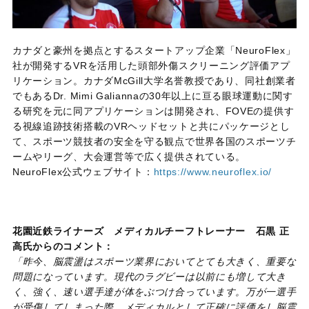
カナダと豪州を拠点とするスタートアップ企業「NeuroFlex」
社が開発するVRを活用した頭部外傷スクリーニング評価アプ
リケーション。カナダMcGill大学名誉教授であり、同社創業者
でもあるDr. Mimi Galiannaの30年以上に亘る眼球運動に関す
る研究を元に同アプリケーションは開発され、FOVEの提供す
る視線追跡技術搭載のVRヘッドセットと共にパッケージとし
て、スポーツ競技者の安全を守る観点で世界各国のスポーツチ
ームやリーグ、大会運営等で広く提供されている。
NeuroFlex公式ウェブサイト：
https://www.neuroflex.io/
花園近鉄ライナーズ メディカルチーフトレーナー 石黒 正
高氏からのコメント：
「昨今、脳震盪はスポーツ業界においてとても大きく、重要な
問題になっています。現代のラグビーは以前にも増して大き
く、強く、速い選手達が体をぶつけ合っています。万が一選手
が受傷してしまった際、メディカルとして正確に評価をし脳震