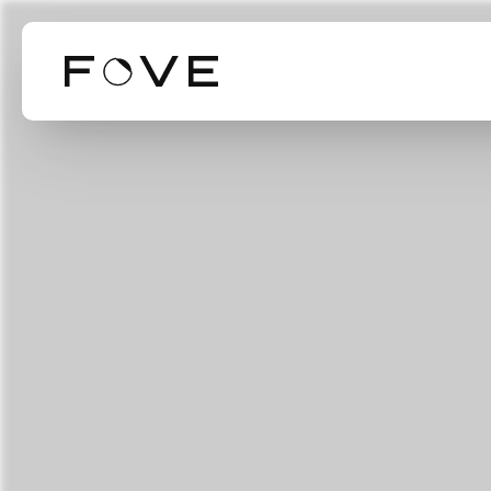
Our Business
Our Technol
Mission Valu
事業紹介
技術紹介
ミッション・バリ