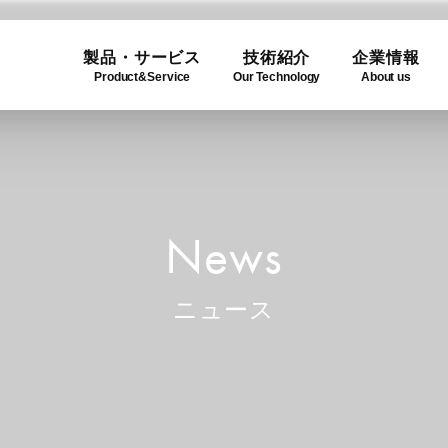
製品・サービス
技術紹介
企業情報
Product&Service
Our Technology
About us
ogy
e
Product Lineup
Use C
Compa
ュー
製品一覧
利用事
企業概
News
ニュース