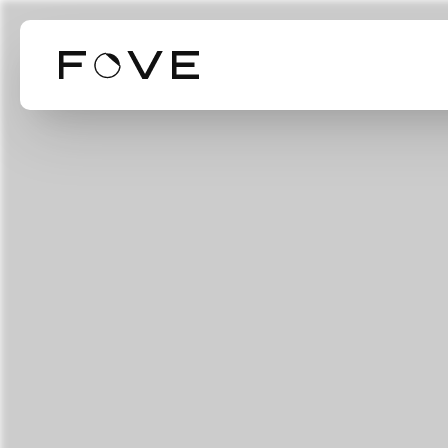
Our Business
Our Technol
Mission Valu
事業紹介
技術紹介
ミッション・バリ