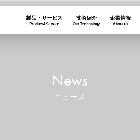
製品・サービス
技術紹介
企業情報
Product&Service
Our Technology
About us
ogy
e
Product Lineup
Use C
Compa
ュー
製品一覧
利用事
企業概
News
ニュース