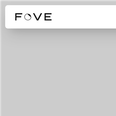
Our Business
Our Technol
Mission Valu
事業紹介
技術紹介
ミッション・バリ