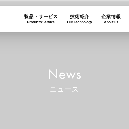
製品・サービス
技術紹介
企業情報
Product&Service
Our Technology
About us
ogy
e
Product Lineup
Use C
Compa
ュー
製品一覧
利用事
企業概
News
ニュース