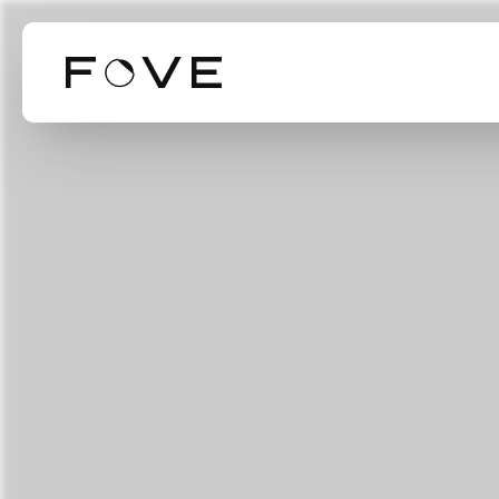
Our Business
Our Technol
Mission Valu
事業紹介
技術紹介
ミッション・バリ