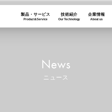
製品・サービス
技術紹介
企業情報
Product&Service
Our Technology
About us
ogy
e
Product Lineup
Use C
Compa
ュー
製品一覧
利用事
企業概
News
ニュース